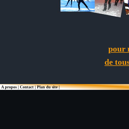
pour 
de tou
A propos
|
Contact
|
Plan du site
|