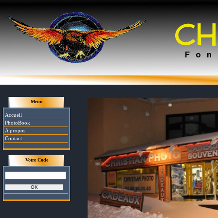
Menu
Accueil
PhotoBook
A propos
Contact
Votre Code